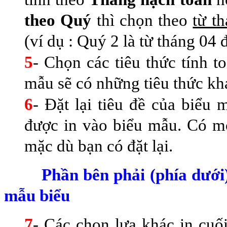
theo Quý
thì chọn theo
từ t
(ví dụ : Quý 2 là từ tháng 04 
5
- Chọn các tiêu thức tính t
mẫu sẽ có những tiêu thức kh
6
- Ðặt lại tiêu đề của biểu 
được in vào biểu mẫu. Có mộ
mặc dù bạn có đặt lại.
Phần bên phải (phía dưới)
mẫu biểu
7
- Các chọn lựa khác in cuối