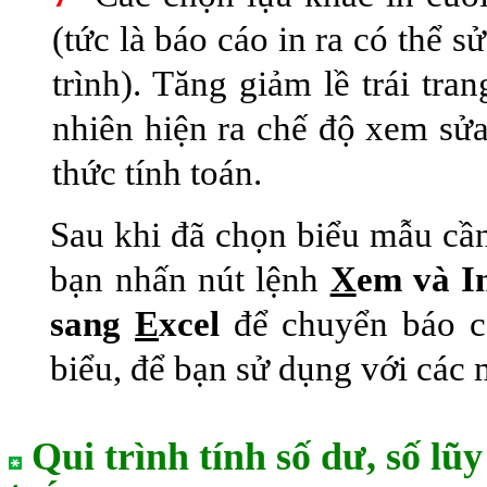
(tức là báo cáo in ra có thể s
trình). Tăng giảm lề trái tra
nhiên hiện ra chế độ xem sử
thức tính toán.
Sau khi đã chọn biểu mẫu cần 
bạn nhấn nút lệnh
X
em và 
sang
E
xcel
để chuyển báo cá
biểu, để bạn sử dụng với các 
Qui trình tính số dư, số lũy